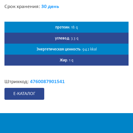
Срок хранения:
30 день
протеин:
18 q
углевод:
3.3 q
Энергетическая ценность:
94.2 kkal
Жир:
1 q
Штрихкод:
4760087901541
E-КАТАЛОГ